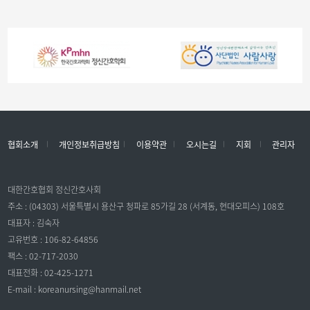
협회소개
개인정보취급방침
이용약관
오시는길
지회
관리자
대한간호협회 정신간호사회
주소 : (04303) 서울특별시 용산구 청파로 85가길 28 (서계동, 현대오피스) 108호
대표자 : 김숙자
고유번호 : 106-82-64856
팩스 : 02-717-2030
대표전화 : 02-425-1271
E-mail : koreanursing@hanmail.net