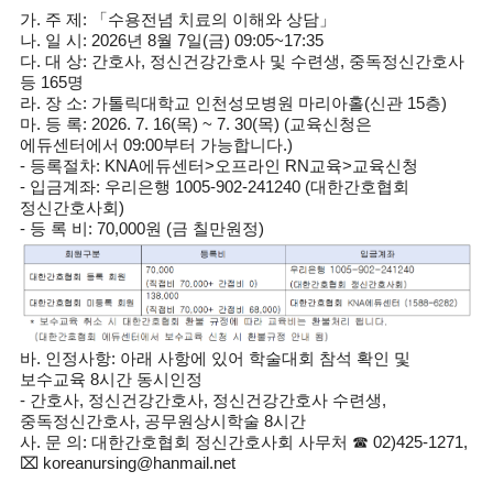
가. 주 제: 「수용전념 치료의 이해와 상담」
나. 일 시: 2026년 8월 7일(금) 09:05~17:35
다. 대 상: 간호사, 정신건강간호사 및 수련생, 중독정신간호사
등 165명
라. 장 소: 가톨릭대학교 인천성모병원 마리아홀(신관 15층)
마. 등 록: 2026. 7. 16(목) ~ 7. 30(목) (교육신청은
에듀센터에서 09:00부터 가능합니다.)
- 등록절차: KNA에듀센터>오프라인 RN교육>교육신청
- 입금계좌: 우리은행 1005-902-241240 (대한간호협회
정신간호사회)
- 등 록 비: 70,000원 (금 칠만원정)
바. 인정사항: 아래 사항에 있어 학술대회 참석 확인 및
보수교육 8시간 동시인정
- 간호사, 정신건강간호사, 정신건강간호사 수련생,
중독정신간호사, 공무원상시학술 8시간
사. 문 의: 대한간호협회 정신간호사회 사무처 ☎ 02)425-1271,
⌧ koreanursing@hanmail.net