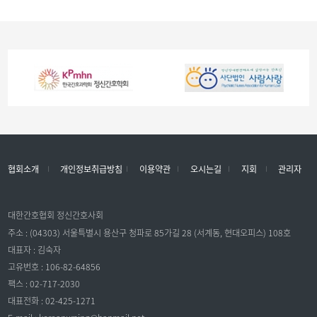
협회소개
개인정보취급방침
이용약관
오시는길
지회
관리자
대한간호협회 정신간호사회
주소 : (04303) 서울특별시 용산구 청파로 85가길 28 (서계동, 현대오피스) 108호
대표자 : 김숙자
고유번호 : 106-82-64856
팩스 : 02-717-2030
대표전화 : 02-425-1271