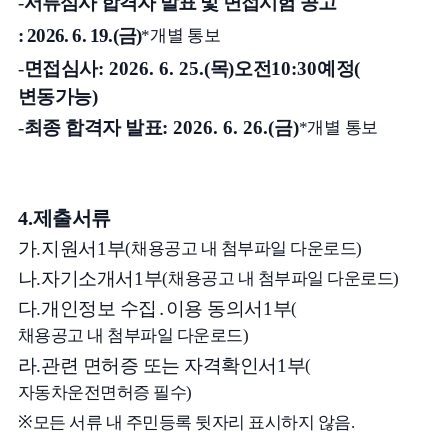
-
서류심사 합격자 발표 및 면접시험 공고
: 2026. 6. 19.(
금
)
*
개별 통보
-
면접심사
: 2026. 6. 25.(
목
)
오전
10:30
예정
(
변동가능
)
-
최종 합격자 발표
: 2026. 6. 26.(
금
)
*
개별 통보
4.
제출서류
가
.
지원서
1
부
(
채용공고 내 첨부파일 다운로드
)
나
.
자기소개서
1
부
(
채용공고 내 첨부파일 다운로드
)
다
.
개인정보 수집
․
이용 동의서
1
부
(
채용공고 내 첨부파일 다운로드
)
라
.
관련 면허증 또는 자격확인서
1
부
(
자동차운전면허증 필수
)
※
모든 서류 내 주민등록 뒷자리 표시하지 않음
.