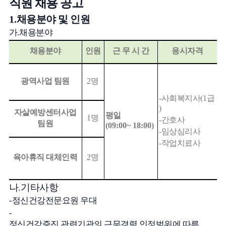
직원 채용 공고
1.
채용분야 및 인원
가
.
채용분야
채용분야
인원
근 무 시 간
응시자격
광역사업 팀원
2
명
-
사회복지사
(1
급
)
자살예방센터사업
평일
1
명
-
간호사
팀원
(09:00~ 18:00)
-
임상심리사
-
작업치료사
육아휴직 대체인력
2
명
나
.
기타사항
-
정신건강전문요원 우대
-
정신건강증진 관련기관의 근무경력 인정범위에 따른