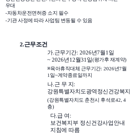
우대
-
자동차운전면허증 소지 필수
-
기관 사정에 따라 사업팀 변동될 수 있음
2.
근무조건
가
.
근무기간
: 2026
년
7
월
1
일
~ 2026
년
12
월
31
일
(
평가후 재계약
)
육아휴직대체 근무기간
: 2026
년
7
월
※
1
일
~
계약종료일까지
나
.
근 무 지
:
강원특별자치도광역정신건강복지
(
강원특별자치도 춘천시 후석로
42, 4
층
)
다
.
급 여
:
보건복지부 정신건강사업안내
지침에 따름