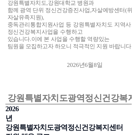
강원특별자치도
,
강원대학교 병원과
함께 광역 단위 정신건강증진사업
,
자살예방센터
(
위
자살유족지원
),
중독관리통합지원사업 등 강원특별자치도 지역사
정신건강복지사업을 수행하고
있습니다
.
이에 본 사업을 수행할 역량있는
팀원을 모집하고자 하오니 적극적인 지원 바랍니다
.
2026
년
6
월
8
일
강원특별자치도광역정신건강복
2026
년
강원특별자치도광역정신건강복지센터