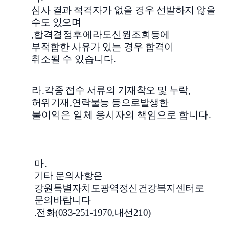
심사 결과 적격자가 없을 경우 선발하지 않을
수도 있으며
,
합격
결정
후에라도
신원조회
등에
부적합한 사유가 있는 경우 합격이
취소될 수 있습니다
.
라
.
각종 접수 서류의 기재착오 및 누락
,
허위기재
,
연락불능 등으로
발생한
불이익은 일체 응시자의 책임으로 합니다
.
마
.
기타 문의사항은
강원특별자치도광역정신건강복지센터로
문의바랍니다
.
전화
(033-251-1970,
내선
210)