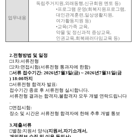
독립주거지원
,
외래동행
,
신규회원 멘토 등
)
•
프로그램 운영
(
회복지원프로그램
,
대인관계훈련
,
일상생활지원
,
업무내용
여가활동지원 등
)
•
교육
(
가족 교육
,
약물 및 정신과적 증상교육
,
인권교육
,
회복패러다임교육 등
)
2.
전형방법 및 일정
□
1
차
:
서류전형
□
2
차
:
면접시험
(
서류전형 통과자에 한함
)
□
서류 접수기간
: 2026
년
7
월
3
일
(
금
) ~ 2026
년
7
월
31
일
(
금
) 18:00
까지
□
서류전형 합격자 발표
:
접수기간 종료 후 서류전형 실시합니다
.
서류전형 결과는 합격자
,
불합격자 모두 개별 연락드립니다
.
□
면접시험
:
장소 및 시간은 서류전형 합격자에 한해 추후 개별 통보
3.
제출서류
□
별첨
:
지원서 양식
(
지원서
,
자기소개서
,
개인정보 수집 및 이용 동의서
)