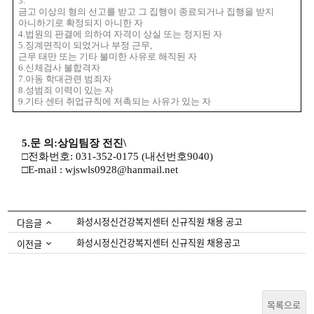
3.
금고 이상의 형의 선고를 받고 그 집행이 종료되거나 집행을 받지
아니하기로 확정되지 아니한 자
4.
법원의 판결에 의하여 자격이 상실 또는 정지된 자
5.
징계면직이 되었거나 부정 근무
,
근무 태만 또는 기타 불미한 사유로 해직된 자
6.
신체검사 불합격자
7.
아동 학대관련 범죄자
8.
성범죄 이력이 있는 자
9.
기타 센터 취업규칙에 저촉되는 사유가 있는 자
5.
문 의
:
상임팀장 전진\
□
전화번호
: 031-352-0175 (
내선번호
9040)
□
E-mail : wjswls0928@hanmail.net
화성시정신건강복지센터 신규직원 채용 공고
다음글
화성시정신건강복지센터 신규직원 채용공고
이전글
목록으로