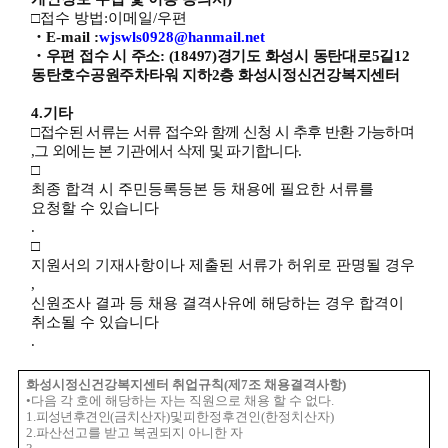
□
접수 방법
:
이메일
/
우편
・
E-mail :
wjswls0928@hanmail.net
・
우편 접수 시 주소
: (18497)
경기도 화성시 동탄대로
5
길
12
동탄호수공원주차타워 지하
2
층 화성시정신건강복지센터
4.
기타
□
접수된 서류는 서류 접수와 함께 신청 시 추후 반환 가능하며
,
그 외에는 본 기관에서 삭제 및 파기합니다
.
□
최종 합격 시 주민등록등본 등 채용에 필요한 서류를
요청할 수 있습니다
.
□
지원서의 기재사항이나 제출된 서류가 허위로 판명될 경우
,
신원조사 결과 등 채용 결격사유에 해당하는 경우 합격이
취소될 수 있습니다
.
화성시정신건강복지센터 취업규칙
(
제
7
조 채용결격사항
)
•
다음 각 호에 해당하는 자는 직원으로 채용 할 수 없다
.
1.
피성년후견인
(
금치산자
)
및
피한정후견인
(
한정치산자
)
2.
파산선고를 받고 복권되지 아니한 자