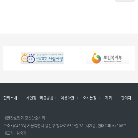
협회소개
개인정보취급방침
이용약관
오시는길
지회
관리자
대한간호협회 정신간호사회
주소 : (04303) 서울특별시 용산구 청파로 85가길 28 (서계동, 현대오피스) 108호
대표자 : 김숙자