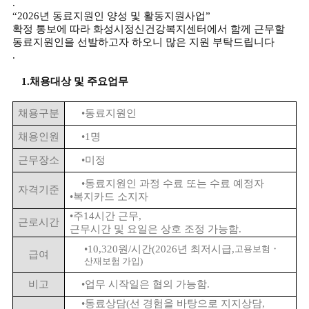
.
“2026
년 동료지원인 양성 및 활동지원사업
”
확정 통보에 따라 화성시정신건강복지센터에서 함께 근무할
동료지원인을 선발하고자 하오니 많은 지원 부탁드립니다
.
1.
채용대상 및 주요업무
채용구분
•
동료지원인
채용인원
•
1
명
근무장소
•
미정
•
동료지원인 과정 수료 또는 수료 예정자
자격기준
•
복지카드 소지자
•
주
14
시간 근무
,
근로시간
근무시간 및 요일은 상호 조정 가능함
.
•
10,320
원
/
시간
(2026
년 최저시급
,
고용보험
・
급여
산재보험 가입
)
비고
•
업무 시작일은 협의 가능함
.
•
동료상담
(
선 경험을 바탕으로 지지상담
,