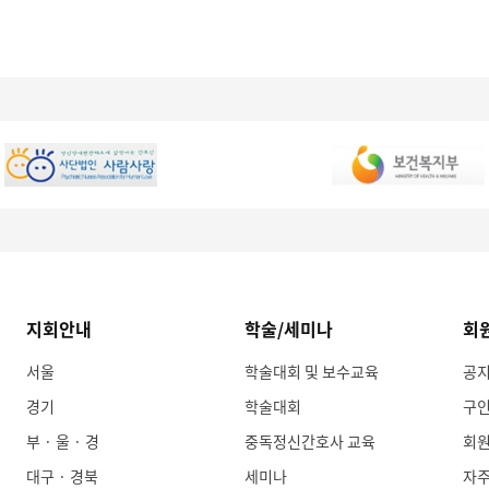
지회안내
학술/세미나
회
서울
학술대회 및 보수교육
공
경기
학술대회
구
부 · 울 · 경
중독정신간호사 교육
회
대구 · 경북
세미나
자