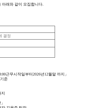
 아래와 같이 모집합니다
.
에 결정
8:00
근무시작일부터
2026
년
12
월말 까지
」
내기준
까지
망
」
당자 김윤주 팀장