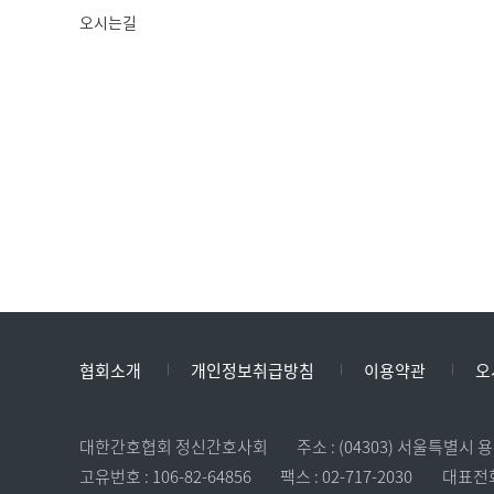
오시는길
협회소개
개인정보취급방침
이용약관
오
대한간호협회 정신간호사회
주소 : (04303) 서울특별시
고유번호 : 106-82-64856
팩스 : 02-717-2030
대표전화 