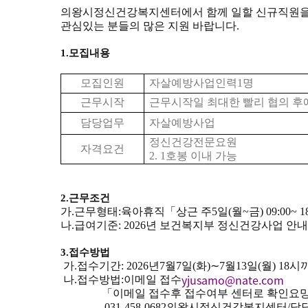
의왕시정신건강복지센터에서 함께 일할 신규직원을
관심있는 분들의 많은 지원 바랍니다
.
1.
모집내용
모집인원
자살예방사업인력
1
명
근무시작
근무시작일 최대한 빨리 협의 후
담당업무
자살예방사업
정신건강전문요원
자격요건
2. 1
호봉 이내 가능
2.
근무조건
가
.
근무형태
:
육아휴직
「
상근 주
5
일
(
월
~
금
) 09:00~ 1
나
.
급여기준
: 2026
년 보건복지부 정신건강사업 안
3.
접수방법
가
.
접수기간
: 2026
년
7
월
7
일
(
화
)
∼
7
월
13
일
(
월
) 18
시
yjusamo@nate.com
나
.
접수방법
:
이메일 접수
「
이메일 접수후 접수여부 센터로 확인요
031-458-0682
의왕시정신건강복지센터
/
담