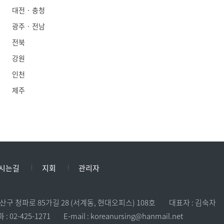
대전 · 충청
광주 · 전남
전북
강원
인천
제주
시는길
지회
관리자
 용산구 청파로 85가길 28 (서계동, 현대오피스) 108호
대표자 : 김숙자
: 02-425-1271
E-mail : koreanursing@hanmail.net