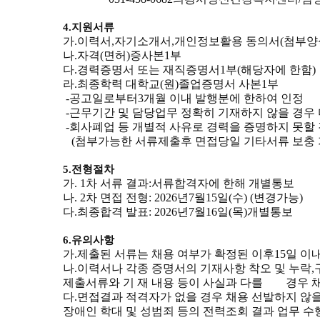
4.
지원서류
가
.
이력서
,
자기소개서
,
개인정보활용 동의서
(
첨부양
나
.
자격
(
면허
)
증사본
1
부
다
.
경력증명서 또는 재직증명서
1
부
(
해당자에 한함
)
라
.
최종학력 대학교
(
원
)
졸업증명서 사본
1
부
-
공고일로부터
3
개월 이내 발행분에 한하여 인정
-
근무기간 및 담당업무 정확히 기재하지 않을 경우
-
회사폐업 등 개별적 사유로 경력을 증명하지 못할
(
첨부가능한 서류제출후 면접당일 기타서류 보충
5.
전형절차
가
. 1
차 서류 결과
:
서류합격자에 한해 개별통보
나
. 2
차 면접 전형
: 2026
년
7
월
15
일
(
수
) (
변경가능
)
다
.
최종합격 발표
: 2026
년
7
월
16
일
(
목
)
개별통보
6.
유의사항
가
.
제출된 서류는 채용 여부가 확정된 이후
15
일 이
나
.
이력서나 각종 증명서의 기재사항 착오 및 누락
,
제출서류와 기 재 내용 등이 사실과 다를 경우 
다
.
면접결과 적격자가 없을 경우 채용 선발하지 않을
장애인 학대 및 성범죄 등의 전력조회 결과 업무 