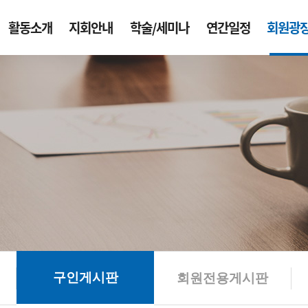
활동소개
지회안내
학술/세미나
연간일정
회원광
구인게시판
회원전용게시판