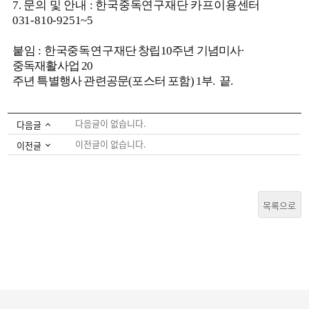
7.
문의 및 안내
:
한국중독연구재단 카프이용센터
031-810-9251~5
붙임
:
한국중독연구
재단 창립
10
주년 기념미사
·
중독재활사업
20
주년 특별행사 관련공문(포스터 포함) 1부.
끝
.
다음글이 없습니다.
다음글
이전글이 없습니다.
이전글
목록으로