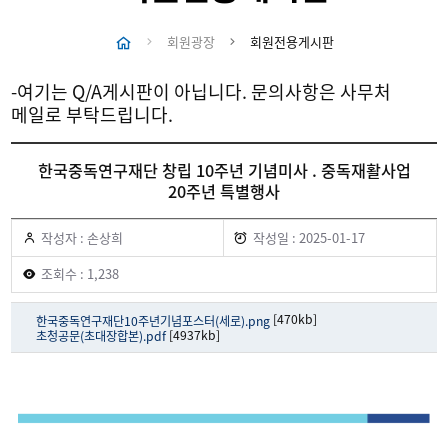
회원광장
회원전용게시판
-여기는 Q/A게시판이 아닙니다. 문의사항은 사무처
메일로 부탁드립니다.
한국중독연구재단 창립 10주년 기념미사 . 중독재활사업
20주년 특별행사
작성자 : 손상희
작성일 : 2025-01-17
조회수 : 1,238
[470kb]
한국중독연구재단10주년기념포스터(세로).png
[4937kb]
초청공문(초대장합본).pdf