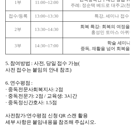
1
부
11:00~12:00
주례
:
정순택 베드로 대주교
(
천
접수
/
등록
13:00~13:30
특강
,
세미나 접수 
회복 특강
:
회복의 여정을 
2
부
13:30~14:30
홍성민 토마스 아퀴나
학술 세미나
:
3
부
14:30~17:00
중독
,
재활을 넘어 회복을 
5.
참여방법
:
사전
,
당일 접수 가능
(
사전 접수는 붙임의 안내 참조
)
6. 연수평점 :
· 중독전문사회복지사: 2점
· 중독전문가: 2점 / 교육생: 3시간
· 중독정신간호사: 1.5점
사전참가/연수평점 신청 QR 스캔 활용
세부 사항은 붙임내용을 참조해 주십시오.