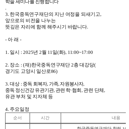
학술 세미나를 진행합니다
.
3.
한국중독연구재단의 지난 여정을 되새기고
,
앞으로의 비전을 나누는
뜻깊은 자리에 함께 해주시기 바랍니다
.
-
아 래
-
1.
일시
: 2025
년
2
월
11
일
(
화
), 11:00~17:00
2.
장소
: (
재
)
한국중독연구재단
2
층 대강당
(
경기도 고양시 일산로
86)
3.
대상
:
중독 회복자
,
가족
,
자원봉사자
,
중독 정신건강 유관기관
,
관련
학
·
협
회
,
관련 단체
,
유관 부처 및 지자체 등
4.
주요일정
순서
시간
내용
한국중독연구재단 창립
10