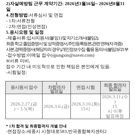
2)
자살예방팀 근무 계약기간
: 2026
년
3
월
16
일
~ 2026
년
8
월
31
일
4.
전형방법
:
서류심사 및 면접
- 1
차
:
서류전형
- 2
차
:
면접
(
인성면접
)
5.
응시
요령 및 일정
-
제출서류
:
입사지원서
(
붙임
1)
및 자기소개서
(
붙임
2),
최종 학교 졸업증명서 및 성적증명서
,
주민등록
등본
,
관련 면허
(
자격증
)
사본
,
경력증명서
(
해당자의 경우
),
개인정보수집
·
활용 동의서
(
붙임
3)
각
1
부
-
접수방법
:
이메일 접수
(sjjungsin@naver.com)
※
서류 미비
,
접수 기간 내 미도착으로 인한 책임은 본인에게 있음
.
-
시험일정
:
1
최종 합격자
응시원서 접수
차합격자
면접 시험
발표일
발표일
2026.3.11.(
수
)
2026.2.27.(
금
2026.3.10.(
화
)
2026.3.6.(
금
)
15
) ~ 3.5(
목
)
15
시
시 이후
발표예정
* 1
차 합격 및 최종합격자 개별 안내
-
면접장소
:
세종시 시청대로
583,
반곡종합복지센터
2