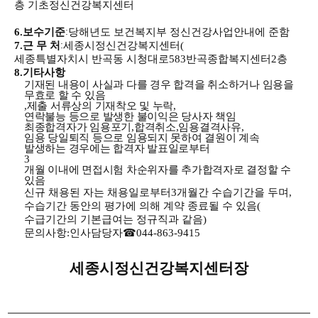
층 기초정신건강복지센터
6.
보수기준
당해년도 보건복지부 정신건강사업안내에 준함
:
7.
근 무 처
세종시정신건강복지센터
(
:
세종특별자치시 반곡동 시청대로
583
반곡종합복지센터
2
층
8.
기타사항
기재된 내용이 사실과 다를 경우 합격을 취소하거나 임용을
무효로 할 수 있음
,
제출 서류상의 기재착오 및 누락
,
연락불능 등으로 발생한 불이익은 당사자 책임
최종합격자가 임용포기
,
합격취소
,
임용결격사유
,
임용 당일퇴직 등으로 임용되지 못하여 결원이 계속
발생하는 경우에는 합격자 발표일로부터
3
개월 이내에 면접시험 차순위자를 추가합격자로 결정할 수
있음
신규 채용된 자는 채용일로부터
3
개월간 수습기간을 두며
,
수습기간 동안의 평가에 의해 계약 종료될 수 있음
(
수급기간의 기본급여는 정규직과 같음
)
문의사항
:
인사담당자
☎
044-863-9415
세종시정신건강복지센터장