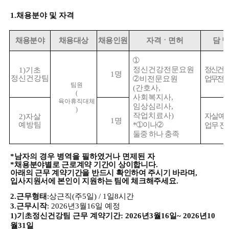
1.
채용분야 및 자격
채용분야
채용대상
채용인원
자격ㆍ면허
담 당
➀
정신건강전문요원
정신건강
1)
기초
1
명
정신건강팀
➁
비전문요원
업무 전반
팀원
(
간호사
,
(
사회복지사
,
육아휴직대체
임상심리사
,
)
작업치료사
)
자살예
2)
자살
1
명
예방팀
*
➀
이나
➁
업무 전
둘중 하나 충족
*
남자의 경우 병역을 필하였거나 면제된 자
*
채용분야별로 근로계약 기간이 상이합니다
.
아래의 근무 계약기간을 반드시 확인하여 주시기 바라며
,
입사지원서에 본인이 지원하는 팀에 체크해주세요
.
2.
근무형태
:
상근직
(
주
5
일
) / 1
일
8
시간
3.
근무시작
: 2026
년
3
월
16
일 예정
1)
기초정신건강팀 근무 계약기간
: 2026
년
3
월
16
일
~ 2026
년
10
월
31
일