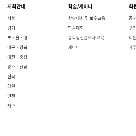
지회안내
학술/세미나
회
서울
학술대회 및 보수교육
공
경기
학술대회
구
부 · 울 · 경
중독정신간호사 교육
회
대구 · 경북
세미나
자
대전 · 충청
광주 · 전남
전북
강원
인천
제주