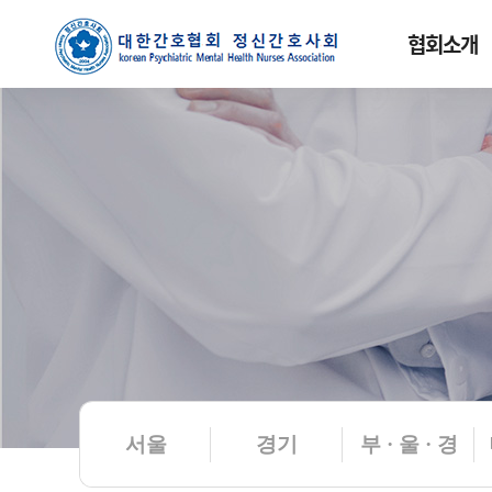
협회소개
서울
경기
부 · 울 · 경