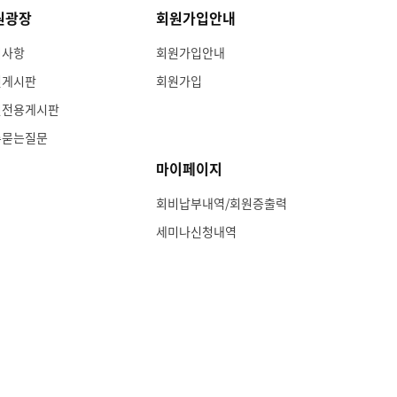
원광장
회원가입안내
지사항
회원가입안내
인게시판
회원가입
원전용게시판
주묻는질문
마이페이지
회비납부내역/회원증출력
세미나신청내역