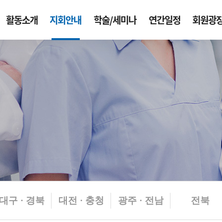
활동소개
지회안내
학술/세미나
연간일정
회원광
대구 · 경북
대전 · 충청
광주 · 전남
전북